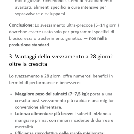
molto giovani richiedono sistemi di riscaldamento
avanzati, alimenti specifici e cure intensive per
sopravvivere e svilupparsi.
Conclusione:
Lo svezzamento ultra-precoce (5–14 giorni)
dovrebbe essere usato solo per programmi specifici di
biosicurezza o trasferimento genetico —
non nella
produzione standard
.
3. Vantaggi dello svezzamento a 28 giorni:
oltre la crescita
Lo svezzamento a 28 giorni offre numerosi benefici in
termini di performance e benessere:
Maggiore peso dei suinetti (7–7,5 kg):
porta a una
crescita post-svezzamento più rapida e una miglior
conversione alimentare.
Latenza alimentare più breve:
i suinetti iniziano a
mangiare prima, con minori incidenze di diarrea e
mortalità.
Efficienza riproduttiva delle scrofe migliorata: