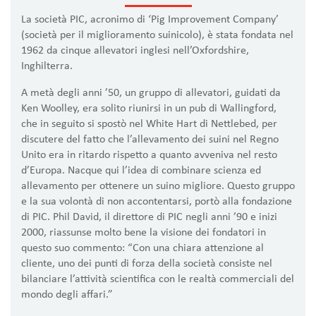
La società PIC, acronimo di ‘Pig Improvement Company’
(società per il miglioramento suinicolo), è stata fondata nel
1962 da cinque allevatori inglesi nell’Oxfordshire,
Inghilterra.
A metà degli anni ’50, un gruppo di allevatori, guidati da
Ken Woolley, era solito riunirsi in un pub di Wallingford,
che in seguito si spostò nel White Hart di Nettlebed, per
discutere del fatto che l’allevamento dei suini nel Regno
Unito era in ritardo rispetto a quanto avveniva nel resto
d’Europa. Nacque qui l’idea di combinare scienza ed
allevamento per ottenere un suino migliore. Questo gruppo
e la sua volontà di non accontentarsi, portò alla fondazione
di PIC. Phil David, il direttore di PIC negli anni ’90 e inizi
2000, riassunse molto bene la visione dei fondatori in
questo suo commento: “Con una chiara attenzione al
cliente, uno dei punti di forza della società consiste nel
bilanciare l’attività scientifica con le realtà commerciali del
mondo degli affari.”