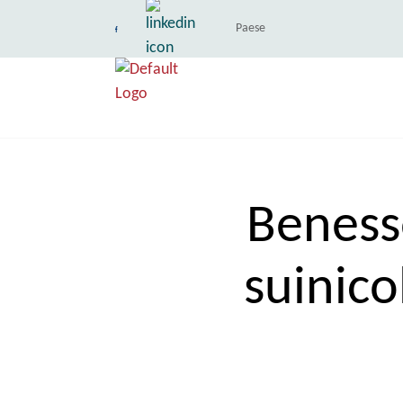
Paese
Beness
suinico