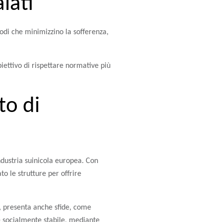
lati
todi che minimizzino la sofferenza,
iettivo di rispettare normative più
to di
ndustria suinicola europea. Con
o le strutture per offrire
le, presenta anche sfide, come
e socialmente stabile, mediante