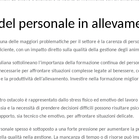
à del personale in alleva
 una delle maggiori problematiche per il settore è la carenza di pers
iciente, con un impatto diretto sulla qualità della gestione degli anim
 Juliana sottolineano l’importanza della formazione continua del person
ecessarie per affrontare situazioni complesse legate al benessere, co
 e la produttività dell’allevamento. Investire nella formazione miglior
ltro ostacolo è rappresentato dallo stress fisico ed emotivo del lavoro
asia e la necessità di prendere decisioni difficili possono risultare psi
upporto, sia tecnico che emotivo, per affrontare situazioni delicate.
ersonale spesso è sottoposto a una forte pressione per aumentare la pro
della qualità nella gestione. La mancanza di tempo o di risorse può im