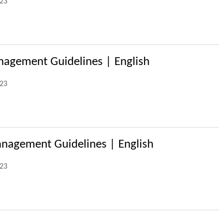
023
agement Guidelines | English
023
nagement Guidelines | English
023