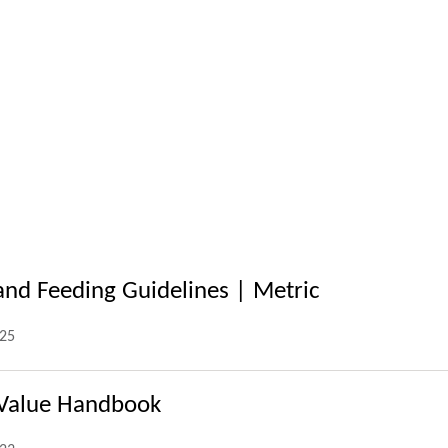
 and Feeding Guidelines | Metric
025
 Value Handbook