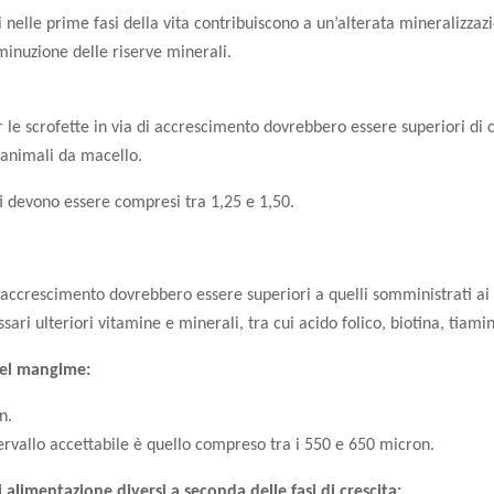
 nelle prime fasi della vita contribuiscono a un’alterata mineralizzazi
minuzione delle riserve minerali.
per le scrofette in via di accrescimento dovrebbero essere superiori di c
 animali da macello.
zati devono essere compresi tra 1,25 e 1,50.
 di accrescimento dovrebbero essere superiori a quelli somministrati ai 
ari ulteriori vitamine e minerali, tra cui acido folico, biotina, tiamin
del mangime:
n.
tervallo accettabile è quello compreso tra i 550 e 650 micron.
alimentazione diversi a seconda delle fasi di crescita: