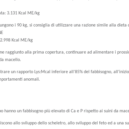
ta: 3.131 Kcal ME/kg
ngono i 90 kg, si consiglia di utilizzare una razione simile alla dieta
NE
 2.998 Kcal ME/kg
ene raggiunto alla prima copertura, continuare ad alimentare i prossi
da macello.
are un rapporto Lys:Mcal inferiore all’85% del fabbisogno, all’inizio d
omportamenti anomali.
ppo hanno un fabbisogno più elevato di Ca e P rispetto ai suini da mace
scono allo sviluppo dello scheletro, allo sviluppo del feto ed a una su