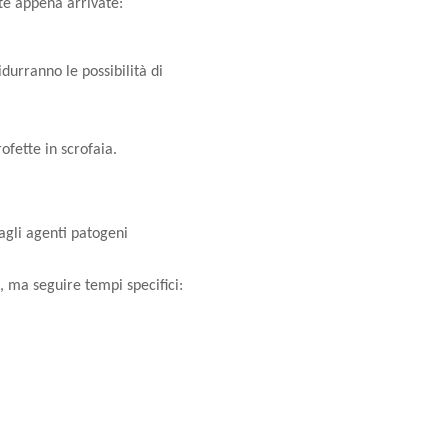
tte appena arrivate:
durranno le possibilità di
ofette in scrofaia.
agli agenti patogeni
o, ma seguire tempi specifici: