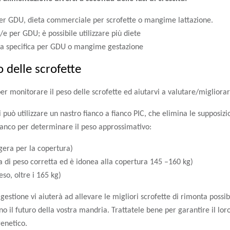
 per GDU, dieta commerciale per scrofette o mangime lattazione.
/e per GDU; è possibile utilizzare più diete
eta specifica per GDU o mangime gestazione
o delle scrofette
per monitorare il peso delle scrofette ed aiutarvi a valutare/miglior
i può utilizzare un nastro fianco a fianco PIC, che elimina le supposiz
fianco per determinare il peso approssimativo:
ggera per la copertura)
ia di peso corretta ed è idonea alla copertura 145 –160 kg)
eso, oltre i 165 kg)
estione vi aiuterà ad allevare le migliori scrofette di rimonta possibi
no il futuro della vostra mandria. Trattatele bene per garantire il lor
genetico.