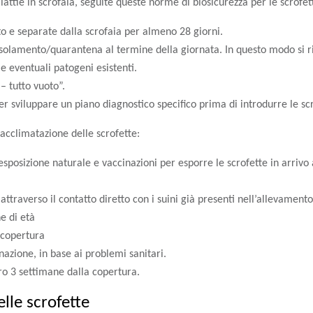
attie in scrofaia, seguite queste norme di biosicurezza per le scrofe
to e separate dalla scrofaia per almeno 28 giorni.
i isolamento/quarantena al termine della giornata. In questo modo si ri
le eventuali patogeni esistenti.
 – tutto vuoto”.
er sviluppare un piano diagnostico specifico prima di introdurre le scr
 acclimatazione delle scrofette:
sposizione naturale e vaccinazioni per esporre le scrofette in arrivo 
attraverso il contatto diretto con i suini già presenti nell’allevament
e di età
 copertura
zione, in base ai problemi sanitari.
ro 3 settimane dalla copertura.
elle scrofette