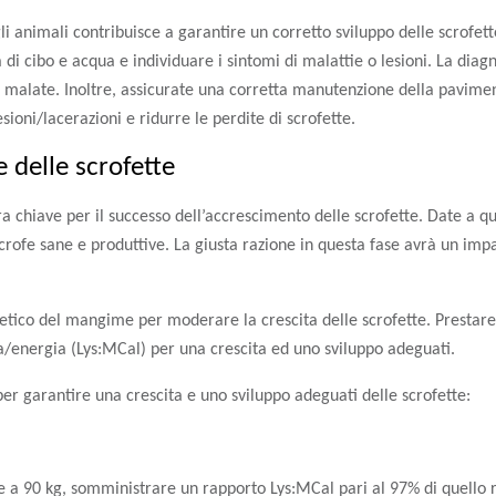
gli animali contribuisce a garantire un corretto sviluppo delle scrofe
 di cibo e acqua e individuare i sintomi di malattie o lesioni. La diag
 malate. Inoltre, assicurate una corretta manutenzione della paviment
esioni/lacerazioni e ridurre le perdite di scrofette.
 delle scrofette
a chiave per il successo dell’accrescimento delle scrofette. Date a que
rofe sane e produttive. La giusta razione in questa fase avrà un impat
rgetico del mangime per moderare la crescita delle scrofette. Prestar
ina/energia (Lys:MCal) per una crescita ed uno sviluppo adeguati.
er garantire una crescita e uno sviluppo adeguati delle scrofette:
ore a 90 kg, somministrare un rapporto Lys:MCal pari al 97% di quello