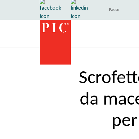
Paese
Scrofett
da macel
per